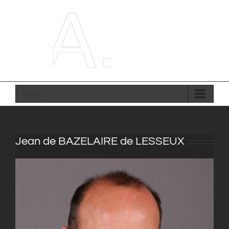
Passer
au
contenu
Aller à...
Jean de BAZELAIRE de LESSEUX